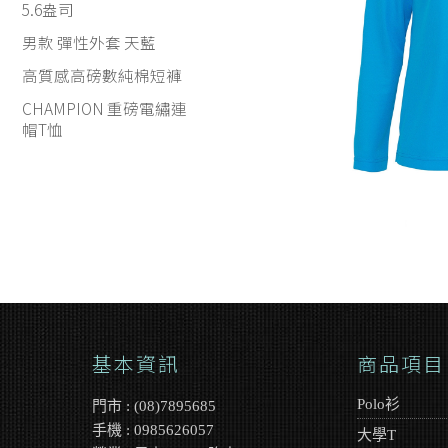
5.6盎司
男款 彈性外套 天藍
高質感高磅數純棉短褲
CHAMPION 重磅電繡連
帽T恤
基本資訊
商品項目
Polo衫
門市 : (08)7895685
手機 : 0985626057
大學T