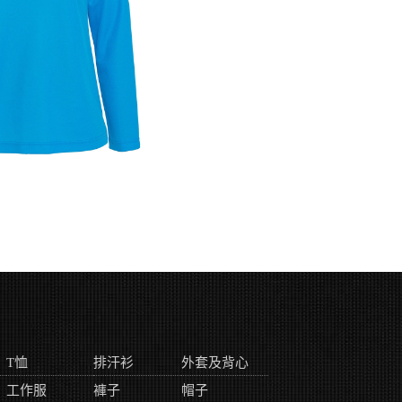
T恤
排汗衫
外套及背心
工作服
褲子
帽子