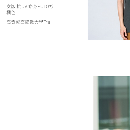
女版 抗UV 修身POLO衫
橘色
高質感高磅數大學T恤