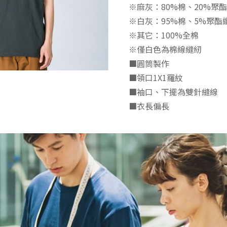
※麻灰：80%棉、20%聚
※白灰：95%棉、5%聚酯
※其它：100%全棉
※僅白色為棉線縫紉
■圓筒製作
■領口1X1羅紋
■袖口、下擺為雙針縫線
■衣長偏長