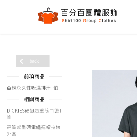
back
前項商品
亞規永久性吸濕排汗T恤
相關商品
DICKIES硬挺超重磅口袋T
恤
高質感重磅電繡連帽拉鍊
外套