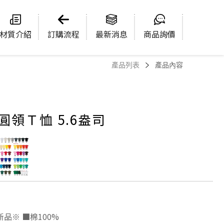
材質介紹
訂購流程
最新消息
商品詢價
產品列表
產品內容
棉圓領Ｔ恤 5.6盎司
新品※ ■棉100%