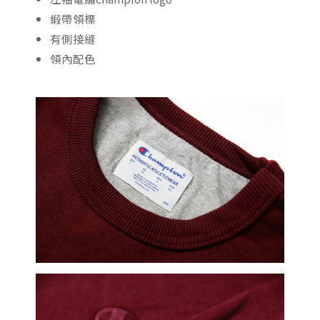
緞帶領標
有側接縫
領內配色