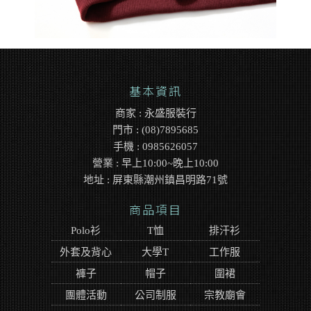
基本資訊
商家 : 永盛服裝行
門市 : (08)7895685
手機 : 0985626057
營業 : 早上10:00~晚上10:00
地址 : 屏東縣潮州鎮昌明路71號
商品項目
Polo衫
T恤
排汗衫
外套及背心
大學T
工作服
褲子
帽子
圍裙
團體活動
公司制服
宗教廟會