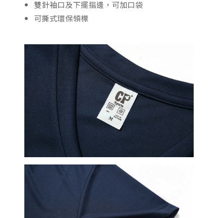
雙針袖口及下擺摺邊，可加口袋
可撕式環保領標